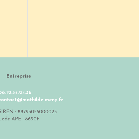
Entreprise
06.12.54.24.36
contact@mathilde-meny.fr
SIREN : 88793055000025
Code APE :
8690F